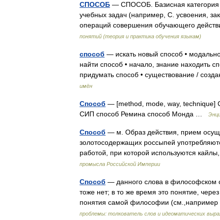
СПОСОБ
— СПОСОБ. Базисная категория 
учебных задач (например, С. усвоения, за
операций совершения обучающего действ
понятий (теория и практика обучения языкам)
способ
— искать новый способ • модально
найти способ • начало, знание находить с
придумать способ • существование / соз
имён
Способ
— [method, mode, way, technique]
СИП способ Ремина способ Монда …
Энци
Способ
— м. Образ действия, прием осуще
золотосодержащих россыпей употребляются
работой, при которой используются кайл
промысла Российской Империи
Способ
— данного слова в философском сл
тоже нет; в то же время это понятие, чере
понятия самой философии (см.,например
проблемы: толкователь слов и идеоматических выр