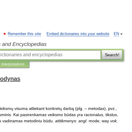
Remember this site
Embed dictionaries into your website
EN
s and Encyclopedias
Search!
Interpretations
žodynas
eiksmų
visuma
atliekant
konkretų
darbą
(
plg
. –
metodas
),
pvz
.,
sminis
.
Kai
pasirenkamas
veiksmo
būdas
yra
racionalus
,
tikslus
,
s
vadinamas
metodiniu
būdu
.
atitikmenys
:
angl
.
mode
;
way
vok
.