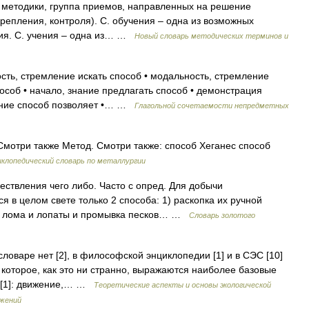
методики, группа приемов, направленных на решение
крепления, контроля). С. обучения – одна из возможных
ия. С. учения – одна из… …
Новый словарь методических терминов и
сть, стремление искать способ • модальность, стремление
пособ • начало, знание предлагать способ • демонстрация
дание способ позволяет •… …
Глагольной сочетаемости непредметных
 Смотри также Метод. Смотри также: способ Хеганес способ
клопедический словарь по металлургии
ствления чего либо. Часто с опред. Для добычи
 в целом свете только 2 способа: 1) раскопка их ручной
ы, лома и лопаты и промывка песков… …
Словарь золотого
оваре нет [2], в философской энциклопедии [1] и в СЭС [10]
з которое, как это ни странно, выражаются наиболее базовые
 [1]: движение,… …
Теоретические аспекты и основы экологической
ажений