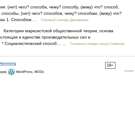
я: (нет) чего? способа, чему? способу, (вижу) что? способ,
 способы, (нет) чего? способов, чему? способам, (вижу) что?
обах 1. Способом …
Толковый словарь Дмитриева
. Категория марксистской общественной теории, основа
стоящая в единстве производительных сил и
1. * Социалистический способ… …
Толковый словарь языка Совдепии
Advertising
18+
upal,
WordPress, MODx.