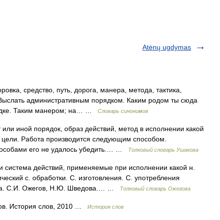
Atėnų ugdymas
овка, средство, путь, дорога, манера, метода, тактика,
 Выслать административным порядком. Каким родом ты сюда
ядке. Таким манером; на… …
Словарь синонимов
или иной порядок, образ действий, метод в исполнении какой
ь цели. Работа производится следующим способом.
пособами его не удалось убедить.… …
Толковый словарь Ушакова
 система действий, применяемые при исполнении какой н.
ческий с. обработки. С. изготовления. С. употребления
ва. С.И. Ожегов, Н.Ю. Шведова.… …
Толковый словарь Ожегова
ов. История слов, 2010 …
История слов