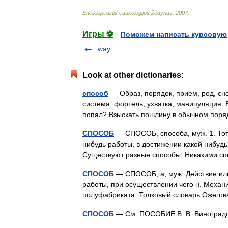
Enciklopedinis
edukologijos
žodynas
.
2007
.
Игры ⚽
Поможем написать курсовую
way
Look at other dictionaries:
способ
— Образ, порядок, прием, род, снор
система, фортель, ухватка, манипуляция.
попал? Взыскать пошлину в обычном пор
СПОСОБ
— СПОСОБ, способа, муж. 1. Тот 
нибудь работы, в достижении какой нибуд
Существуют разные способы. Никакими с
СПОСОБ
— СПОСОБ, а, муж. Действие или
работы, при осуществлении чего н. Механи
полуфабриката. Толковый словарь Ожего
СПОСОБ
— См. ПОСОБИЕ В. В. Виноград