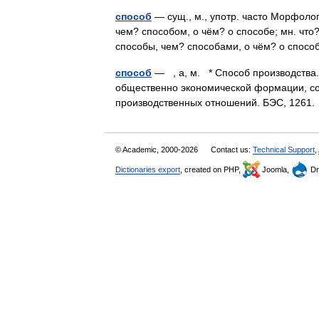
способ
— сущ., м., употр. часто Морфологи
чем? способом, о чём? о способе; мн. что?
способы, чем? способами, о чём? о спос
способ
— , а, м. * Способ производства
общественно экономической формации, со
производственных отношений. БЭС, 126
© Academic, 2000-2026
Contact us:
Technical Support
,
Dictionaries export
, created on PHP,
Joomla,
Dr