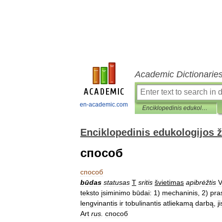
Academic Dictionarie
en-academic.com
Enciklopedinis edukologijos žodynas
Enciklopedinis edukologijos 
способ
способ
būdas
statusas
T
sritis
švietimas
apibrėžtis
V
teksto
įsiminimo
būdai:
1
)
mechaninis
,
2
)
pra
lengvinantis
ir
tobulinantis
atliekamą
darbą
,
ji
Art
rus
.
способ